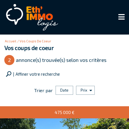
Accueil
Vos Coups De Coeur
Vos coups de coeur
2
annonce(s) trouvée(s) selon vos critères
Affiner votre recherche
Trier par
Date
Prix
Vente
475 000
€