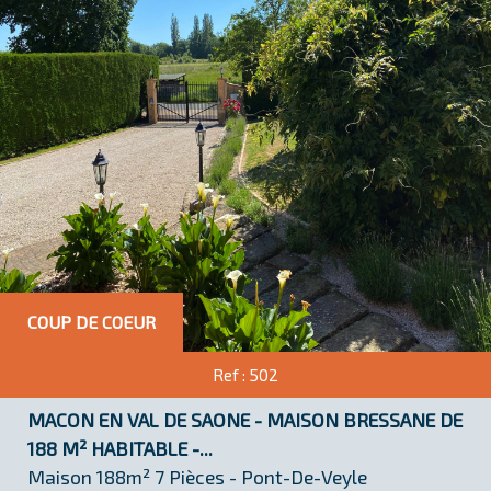
RECHERCHE
+ de critères
>
surface(m²)
5KM
10KM
25KM
COUP DE COEUR
Ref : 502
Critères supplémentaires
MACON EN VAL DE SAONE - MAISON BRESSANE DE
Piscine
Parking
Terrasse
188 M² HABITABLE -...
Maison 188m² 7 Pièces - Pont-De-Veyle