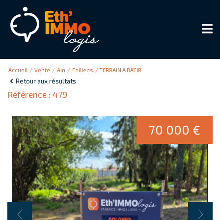
Accueil
Vente
Ain
Feillens
TERRAIN A BATIR
Retour aux résultats
Référence : 479
70 000 €