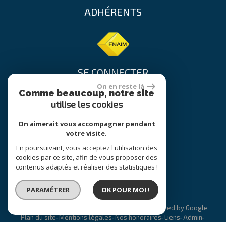
ADHÉRENTS
SE CONNECTER
On en reste là
Comme beaucoup, notre site
utilise les cookies
Espace propriétaire
On aimerait vous accompagner pendant
votre visite.
En poursuivant, vous acceptez l'utilisation des
site réalisé par
cookies par ce site, afin de vous proposer des
contenus adaptés et réaliser des statistiques !
PARAMÉTRER
OK POUR MOI !
© 2026 | Tous droits réservés | Traduction powered by Google
Plan du site
Mentions légales
Nos honoraires
Liens
Admin