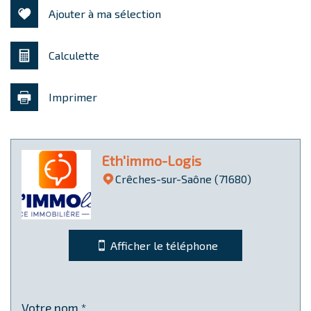
Ajouter à ma sélection
Calculette
Imprimer
Leaflet
|
©
Jawg
Maps
|
© OpenStreetMap
Eth'immo-Logis
Bureau de poste
Crêches-sur-Saône (71680)
statistiques
Nombre d'habitants
3 147
Afficher le téléphone
Propriétaires (vs. locataires)
67,30 %
Taxe habitation
7,50 %
Taxe foncière
6 %