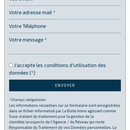
Habitants de moins de 25 ans
27,38 %
Habitants de 25 à 55 ans
39,17 %
Habitants de plus de 55 ans
33,45 %
Nombre d'enfants par famille
0,80
Familles sans enfant
54,73 %
Familles avec 1 ou 2 enfants
37,83 %
Maisons
86,74 %
J'accepte les conditions d'utilisation des
Appartements
13,26 %
données (*)
Familles avec 3 enfants
5,94 %
ENVOYER
*Champs obligatoires
Les informations recueillies sur ce formulaire sont enregistrées
dans un fichier informatisé par La Boite Immo agissant comme
Sous-traitant du traitement pour la gestion de la
clientèle/prospects de l'Agence / du Réseau qui reste
Responsable du Traitement de vos Données personnelles. La