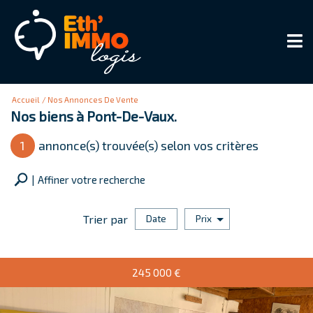
Accueil
Nos Annonces De Vente
Nos biens à Pont-De-Vaux.
1
annonce(s) trouvée(s) selon vos critères
Affiner votre recherche
Trier par
Date
Prix
Vente
245 000
€