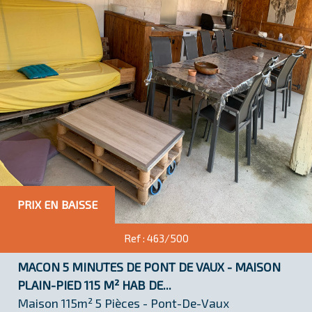
RECHERCHE
+ de critères
>
surface(m²)
5KM
10KM
25KM
PRIX EN BAISSE
Ref : 463/500
Critères supplémentaires
MACON 5 MINUTES DE PONT DE VAUX - MAISON
Piscine
Parking
Terrasse
PLAIN-PIED 115 M² HAB DE...
Maison 115m² 5 Pièces - Pont-De-Vaux