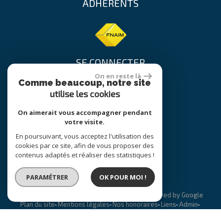
ADHÉRENTS
SE CONNECTER
On en reste là
Comme beaucoup, notre site
utilise les cookies
Espace propriétaire
On aimerait vous accompagner pendant
votre visite.
En poursuivant, vous acceptez l'utilisation des
site réalisé par
cookies par ce site, afin de vous proposer des
contenus adaptés et réaliser des statistiques !
PARAMÉTRER
OK POUR MOI !
© 2026 | Tous droits réservés | Traduction powered by Google
Plan du site
Mentions légales
Nos honoraires
Liens
Admin
Politique RGPD